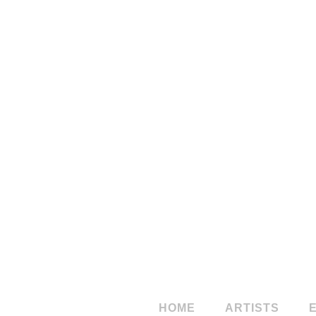
StudioSales
Studio
Norber
HOME
ARTISTS