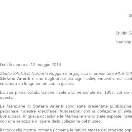
Post
S
Studio S
opening
Dal 05 marzo al 12 maggio 2018
Studio SALES di Norberto Ruggeri
è orgoglioso di presentare
MERIDI
Stefano Arienti
è uno degli artisti più significativi, innovativi ed i
collabora da lungo tempo con la galleria.
La sua prima collaborazione risale alla personale del 1997, cui sono 
questa.
Le
Meridiane
di
Stefano Arienti
sono state presentate pubblicamen
personale
Finestre Meridiane: Intersezioni con la collezione di Vill
Bonacossa. In quella occasione le
Meridiane
erano state esposte insiem
con una selezione di opere della collezione del museo.
Il titolo della mostra romana richiama la natura stessa del progetto es