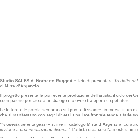
Studio SALES di Norberto Ruggeri
è lieto di presentare
Tradotto dal
di
Mirta d’Argenzio
.
Il progetto presenta la più recente produzione dell’artista: il ciclo dei G
scompaiono per creare un dialogo mutevole tra opera e spettatore.
Le lettere e le parole sembrano sul punto di svanire, immerse in un gi
che si manifestano con segni diversi: una luce frontale tende a farle 
“
In questa serie di gessi –
scrive in catalogo
Mirta d’Argenzio
, curatr
invitano a una meditazione diversa.
” L’artista crea così l’atmosfera in