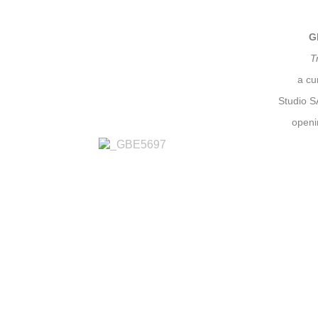
Post
G
T
a cu
Studio S
openi