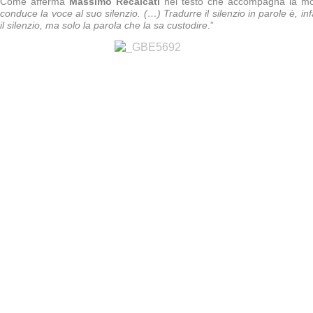
Come afferma
Massimo Recalcati
nel testo che accompagna la mos
conduce la voce al suo silenzio. (…) Tradurre il silenzio in parole è, in
il silenzio, ma solo la parola che la sa custodire
.”