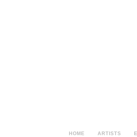
StudioSales
Studio
Norber
HOME
ARTISTS